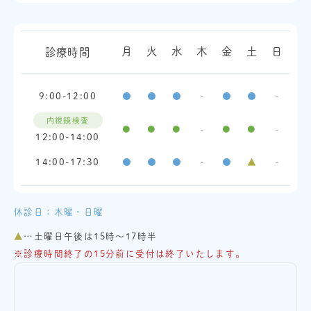
月
火
水
木
金
土
日
診療時間
9:00-12:00
●
●
●
-
●
●
-
内視鏡検査
●
●
●
-
●
●
-
12:00-14:00
14:00-17:30
●
●
●
-
●
▲
-
休診日：木曜・日曜
▲
…土曜日午後は15時～17時半
※
診療時間終了の15分前に受付は終了いたします。