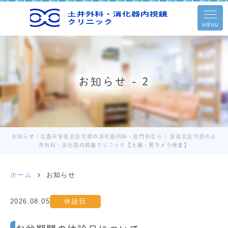
MENU
お知らせ - 2
お知らせ｜広島市安佐北区可部の消化器内科・肛門科なら | 安佐北区可部の土
井外科・消化器内視鏡クリニック【大腸・胃カメラ検査】
ホーム
お知らせ
2026.08.05
休診日