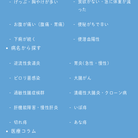
食欲がない・急に体重が減
げっぷ・胸やけが多い
った
お腹が痛い（腹痛・胃痛）
便秘がちで辛い
下痢が続く
便潜血陽性
病名から探す
逆流性食道炎
胃炎(急性・慢性)
ピロリ菌感染
大腸がん
過敏性腸症候群
潰瘍性大腸炎・クローン病
肝機能障害・慢性肝炎
いぼ痔
切れ痔
あな痔
医療コラム