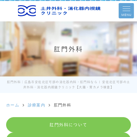
MENU
肛門外科
肛門外科｜広島市安佐北区可部の消化器内科・肛門科なら | 安佐北区可部の土
井外科・消化器内視鏡クリニック【大腸・胃カメラ検査】
ホーム
診療案内
肛門外科
肛門外科について