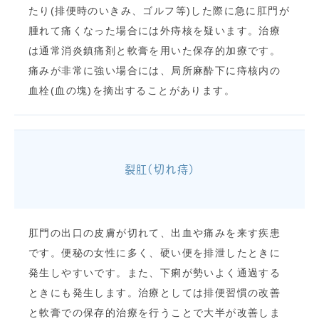
たり(排便時のいきみ、ゴルフ等)した際に急に肛門が
腫れて痛くなった場合には外痔核を疑います。治療
は通常消炎鎮痛剤と軟膏を用いた保存的加療です。
痛みが非常に強い場合には、局所麻酔下に痔核内の
血栓(血の塊)を摘出することがあります。
裂肛(切れ痔)
肛門の出口の皮膚が切れて、出血や痛みを来す疾患
です。便秘の女性に多く、硬い便を排泄したときに
発生しやすいです。また、下痢が勢いよく通過する
ときにも発生します。治療としては排便習慣の改善
と軟膏での保存的治療を行うことで大半が改善しま