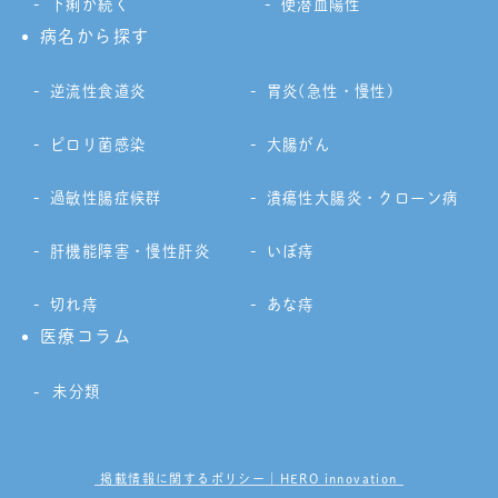
下痢が続く
便潜血陽性
病名から探す
逆流性食道炎
胃炎(急性・慢性)
ピロリ菌感染
大腸がん
過敏性腸症候群
潰瘍性大腸炎・クローン病
肝機能障害・慢性肝炎
いぼ痔
切れ痔
あな痔
医療コラム
未分類
掲載情報に関するポリシー｜HERO innovation